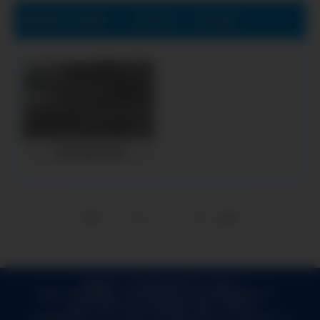
当前位置:
天水异性冲压件生产厂家公司
>
天水产品展示
>
天水五金冲压件
天水五金冲压件
1
首页
上一页
下一页
尾页
版权所有 © 天水异性冲压件生产厂家公司
提供：
天水冲压圆片
,
天水法兰盘毛坯
,
天水异性冲压件生产厂家
,
天水法兰毛坯厂家
,
天水冲压垫片
地址：甘肃天水
长期提供：
灯塔冲压圆片,灯塔法兰盘毛坯,灯塔法兰毛坯厂家,灯塔异性冲压件生