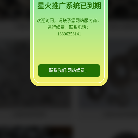
星火推广系统已到期
欢迎访问，请联系您网站服务商，
江南法兰毛坯
江南法兰盘毛
进行续费，联系电话：
13306353141
联系我们:网站续费。
江南五金冲压件
江南五金冲压圆